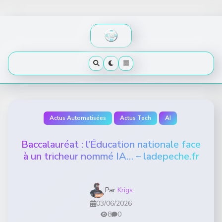
Skip
to
content
Actus Automatisées
Actus Tech
AI
Baccalauréat : l’Éducation nationale face
à un tricheur nommé IA… – ladepeche.fr
Par
Krigs
03/06/2026
8
0