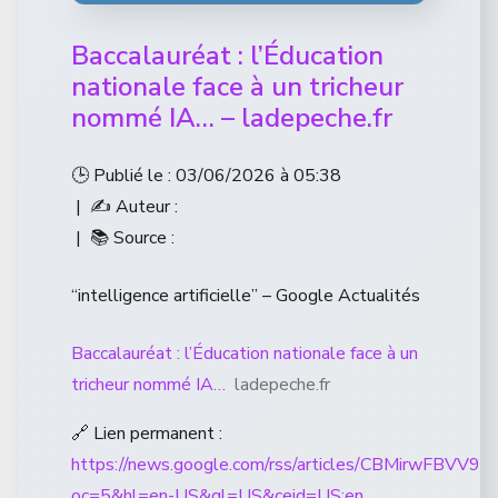
Baccalauréat : l’Éducation
nationale face à un tricheur
nommé IA… – ladepeche.fr
🕒 Publié le : 03/06/2026 à 05:38
| ✍️ Auteur :
| 📚 Source :
“intelligence artificielle” – Google Actualités
Baccalauréat : l’Éducation nationale face à un
tricheur nommé IA…
ladepeche.fr
🔗 Lien permanent :
https://news.google.com/rss/articles/CB
oc=5&hl=en-US&gl=US&ceid=US:en