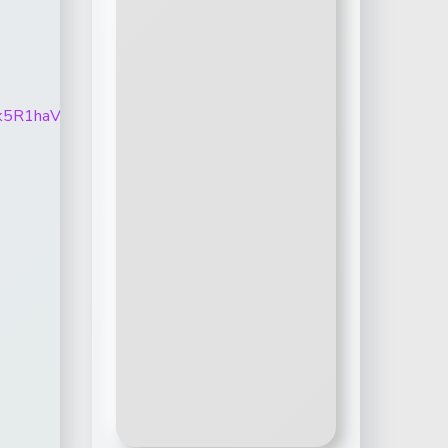
NTZvZzk5R1haVlJaNlFjanlCajdhZl82NE5uNFpsVzFPV1Nv