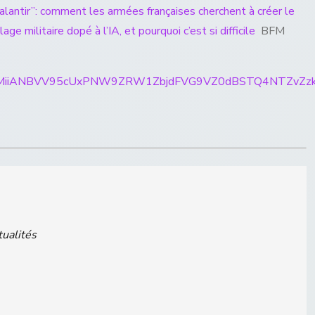
 Palantir”: comment les armées françaises cherchent à créer le
ge militaire dopé à l’IA, et pourquoi c’est si difficile
BFM
ticles/CBMiiANBVV95cUxPNW9ZRW1ZbjdFVG9VZ0dBSTQ4
tualités