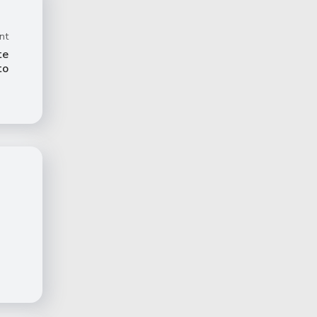
nt
te
to