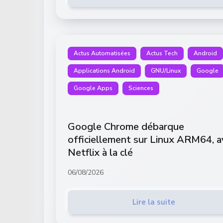
Actus Automatisées
Actus Tech
Android
Applications Android
GNU/Linux
Google
Google Apps
Sciences
Google Chrome débarque
officiellement sur Linux ARM64, a
Netflix à la clé
06/08/2026
Lire la suite