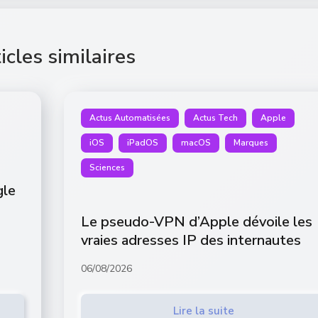
icles similaires
Actus Automatisées
Actus Tech
Apple
iOS
iPadOS
macOS
Marques
Sciences
gle
Le pseudo-VPN d’Apple dévoile les
vraies adresses IP des internautes
06/08/2026
Lire la suite