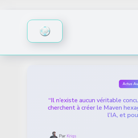
Skip
to
content
Actus A
“Il n’existe aucun véritable con
cherchent à créer le Maven hexago
l’IA, et pou
Par
Krigs