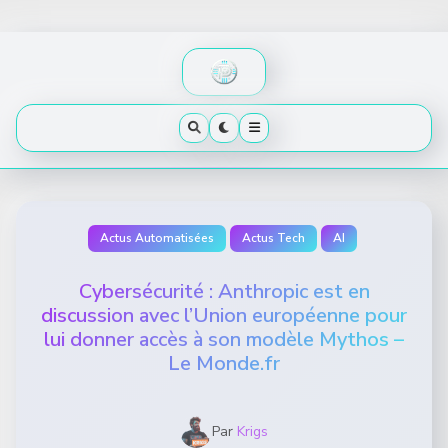
Skip
to
content
Actus Automatisées
Actus Tech
AI
Cybersécurité : Anthropic est en
discussion avec l’Union européenne pour
lui donner accès à son modèle Mythos –
Le Monde.fr
Par
Krigs