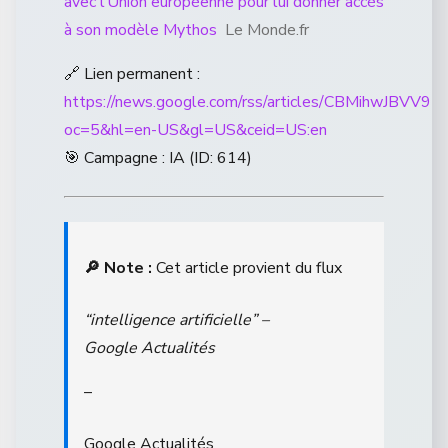
avec l’Union européenne pour lui donner accès
à son modèle Mythos
Le Monde.fr
🔗 Lien permanent :
https://news.google.com/rss/articles/CB
oc=5&hl=en-US&gl=US&ceid=US:en
🎯 Campagne : IA (ID: 614)
🔎 Note :
Cet article provient du flux
“intelligence artificielle” –
Google Actualités
–
Google Actualités