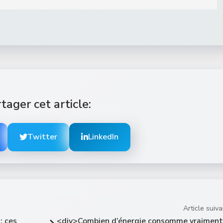
tager cet article:
Twitter
LinkedIn
Article suiva
: ces
<div>Combien d’énergie consomme vraiment 