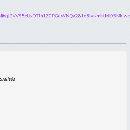
rticles/CBMihgJBVV95cUxOTlh1Z0RGeWNQa281d3lyNm
tualités