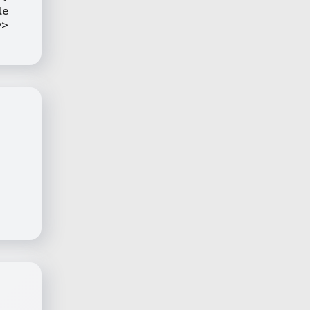
le
v>