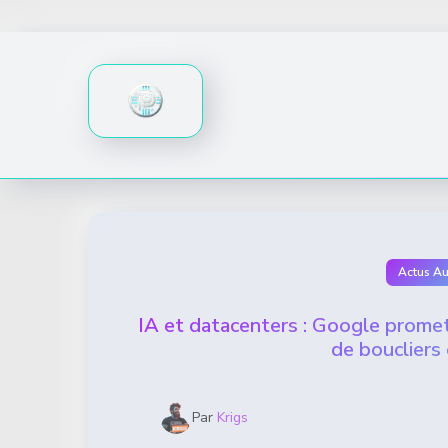
Skip
to
content
Actus A
IA et datacenters : Google promet 
de boucliers
Par
Krigs