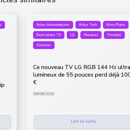
s
Actus Automatisées
Actus Tech
Bons Plans
Bons plans TV
LG
Marques
Produits
Sciences
Ce nouveau TV LG RGB 144 Hz ultr
lumineux de 55 pouces perd déjà 10
e
€
ip
09/08/2026
Lire la suite