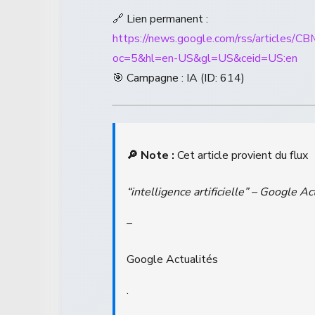
🔗 Lien permanent :
https://news.google.com/rss/a
oc=5&hl=en-US&gl=US&ceid=US:en
🎯 Campagne : IA (ID: 614)
🔎 Note :
Cet article provient du flux
“intelligence artificielle” – Google Ac
–
Google Actualités
.