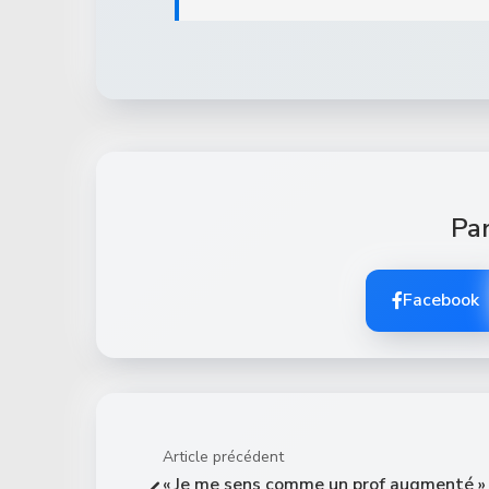
Par
Facebook
Article précédent
« Je me sens comme un prof augmenté » 