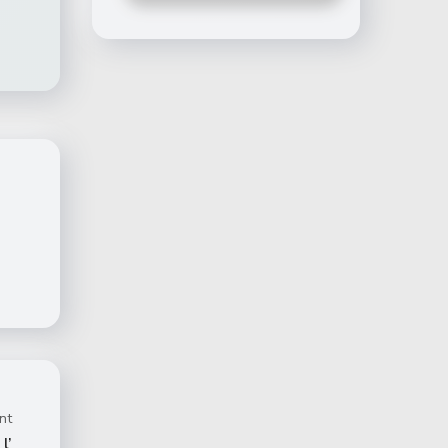
nt
l’