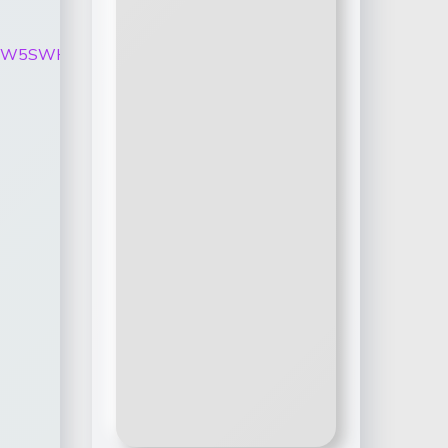
htMl95MkIweW5SWHNxNVVwMDQzMkltMTBQNTZ0YkVvbExsN