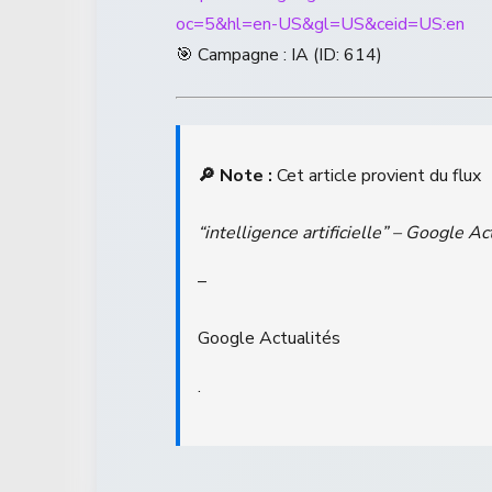
oc=5&hl=en-US&gl=US&ceid=US:en
🎯 Campagne : IA (ID: 614)
🔎 Note :
Cet article provient du flux
“intelligence artificielle” – Google Ac
–
Google Actualités
.