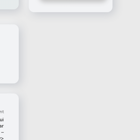
nt
ui
ar
 –
v>