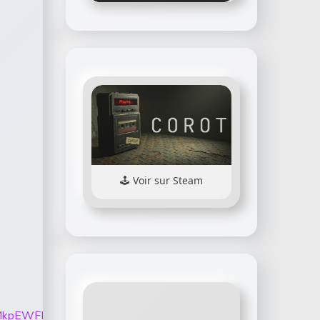
Voir sur Steam
heUFrRUpHMkpEWFFwQzI1eUcyTmRtQ3Jya1RzOUZOV1BuW