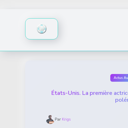
Skip
to
content
Actus A
États-Unis. La première actrice
polé
Par
Krigs