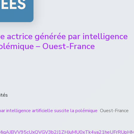
e actrice générée par intelligence
a polémique – Ouest-France
ités
r intelligence artificielle suscite la polémique
Ouest-France
rticles/CBMigAJBVV95cUxQVGV3b2J1ZHJuMU0xTk4ya21