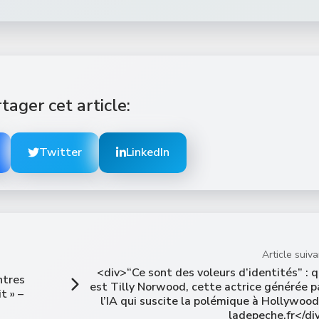
tager cet article:
Twitter
LinkedIn
Article suiva
<div>“Ce sont des voleurs d’identités” : q
ntres
est Tilly Norwood, cette actrice générée p
t » –
l’IA qui suscite la polémique à Hollywood
ladepeche.fr</di