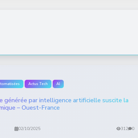
utomatisées
Actus Tech
AI
 générée par intelligence artificielle suscite la
mique – Ouest-France
02/10/2025
312
0