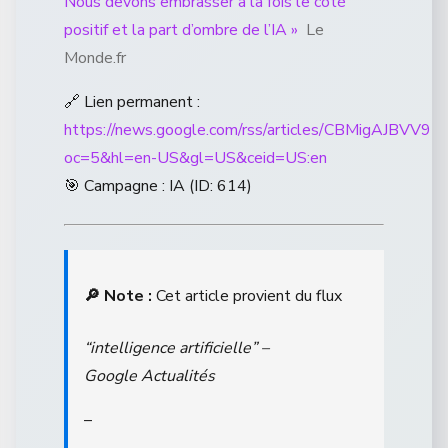
Nous devons embrasser à la fois le côté
positif et la part d’ombre de l’IA »
Le
Monde.fr
🔗 Lien permanent :
https://news.google.com/rss/articles/CBM
oc=5&hl=en-US&gl=US&ceid=US:en
🎯 Campagne : IA (ID: 614)
🔎 Note :
Cet article provient du flux
“intelligence artificielle” –
Google Actualités
–