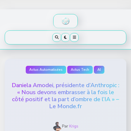
Skip
to
content
Actus Automatisées
Actus Tech
AI
Daniela Amodei, présidente d’Anthropic :
« Nous devons embrasser à la fois le
côté positif et la part d’ombre de l’IA » –
Le Monde.fr
Par
Krigs