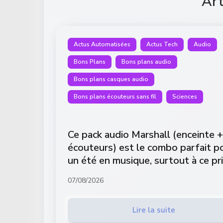
Art
Actus Automatisées
Actus Tech
Audio
Bons Plans
Bons plans audio
Bons plans casques audio
Bons plans écouteurs sans fil
Sciences
Ce pack audio Marshall (enceinte +
écouteurs) est le combo parfait p
un été en musique, surtout à ce pr
07/08/2026
Lire la suite