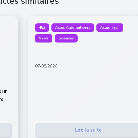
icles similaires
482
Actus Automatisées
Actus Tech
News
Sciences
07/08/2026
our
ix
Lire la suite