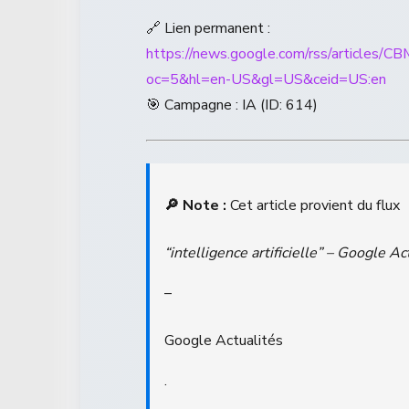
🔗 Lien permanent :
https://news.google.com/rss/ar
oc=5&hl=en-US&gl=US&ceid=US:en
🎯 Campagne : IA (ID: 614)
🔎 Note :
Cet article provient du flux
“intelligence artificielle” – Google Ac
–
Google Actualités
.