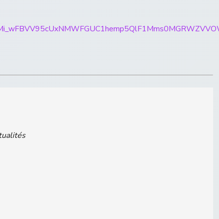
ticles/CBMi_wFBVV95cUxNMWFGUC1hemp5QlF1Mms0MGR
tualités