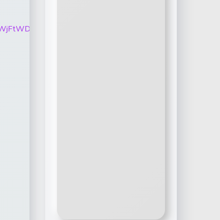
WZVVOWjFtWDdjYXV5OU9VVm4wblUwa0ctMVRmRjE2dFdlY1