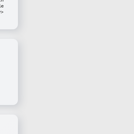
le
v>