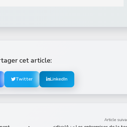
tager cet article:
Twitter
LinkedIn
Article suiva
ement
<div>IA : « Les entreprises de la te