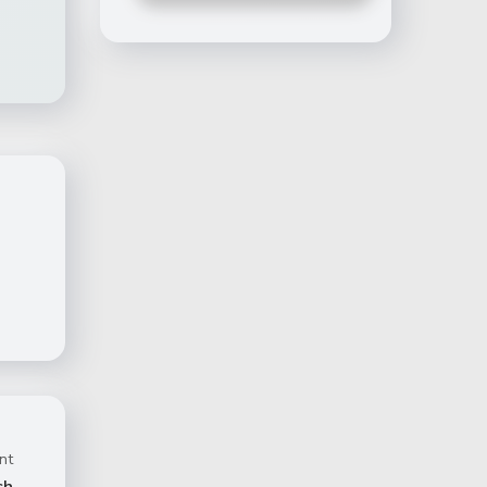
nt
ch