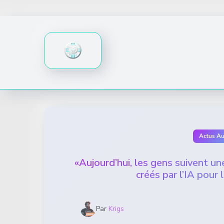
Skip
to
content
Actus A
«Aujourd’hui, les gens suivent u
créés par l’IA pour
Par
Krigs