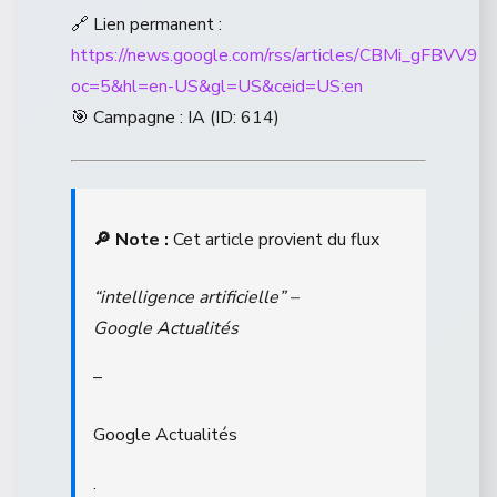
🔗 Lien permanent :
https://news.google.com/rss/articles/CB
oc=5&hl=en-US&gl=US&ceid=US:en
🎯 Campagne : IA (ID: 614)
🔎 Note :
Cet article provient du flux
“intelligence artificielle” –
Google Actualités
–
Google Actualités
.