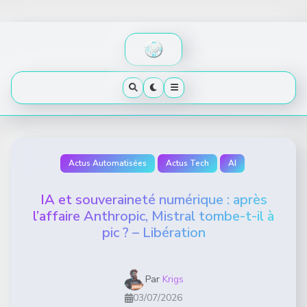
Skip
to
content
Actus Automatisées
Actus Tech
AI
IA et souveraineté numérique : après
l’affaire Anthropic, Mistral tombe-t-il à
pic ? – Libération
Par
Krigs
03/07/2026