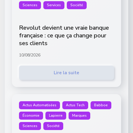
Sciences
Services
Société
Revolut devient une vraie banque
française : ce que ça change pour
ses clients
10/08/2026
Lire la suite
Actus Automatisées
Actus Tech
Babboe
Économie
Lapierre
Marques
Sciences
Société