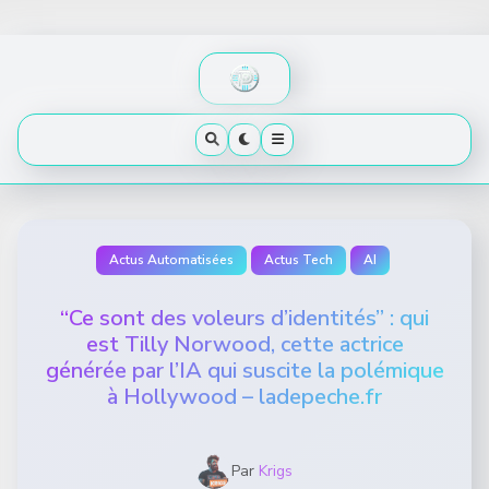
Skip
to
content
Actus Automatisées
Actus Tech
AI
“Ce sont des voleurs d’identités” : qui
est Tilly Norwood, cette actrice
générée par l’IA qui suscite la polémique
à Hollywood – ladepeche.fr
Par
Krigs