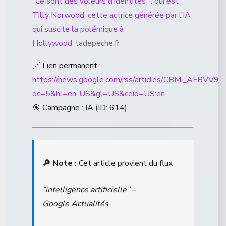
“Ce sont des voleurs d’identités” : qui est
Tilly Norwood, cette actrice générée par l’IA
qui suscite la polémique à
Hollywood
ladepeche.fr
🔗 Lien permanent :
https://news.google.com/rss/articles/CBM
oc=5&hl=en-US&gl=US&ceid=US:en
🎯 Campagne : IA (ID: 614)
🔎 Note :
Cet article provient du flux
“intelligence artificielle” –
Google Actualités