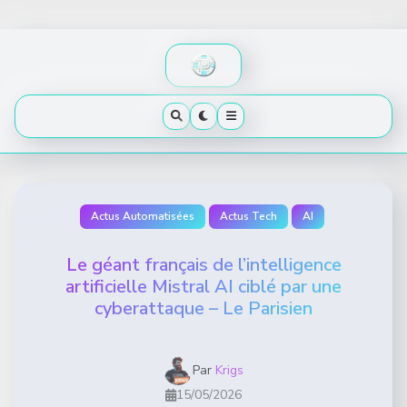
Skip
to
content
Actus Automatisées
Actus Tech
AI
Le géant français de l’intelligence
artificielle Mistral AI ciblé par une
cyberattaque – Le Parisien
Par
Krigs
15/05/2026