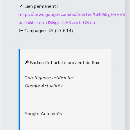
🔗 Lien permanent :
https://news.google.com/rss/articles/CBM
oc=5&hl=en-US&gl=US&ceid=US:en
🎯 Campagne : IA (ID: 614)
🔎 Note :
Cet article provient du flux
“intelligence artificielle” –
Google Actualités
–
Google Actualités
.