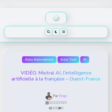
Skip
to
content
Actus Automatisées
Actus Tech
AI
VIDÉO. Mistral AI, l’intelligence
artificielle à la française – Ouest-France
Par
Krigs
02/10/2025
300
0