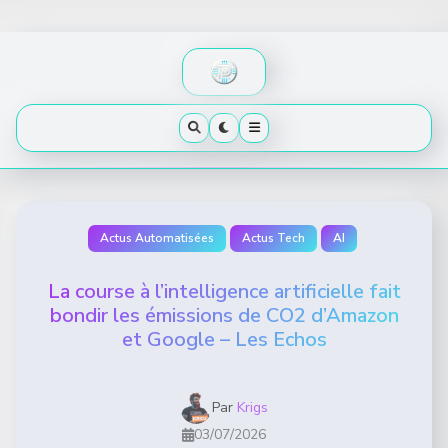
Skip
to
content
Actus Automatisées
Actus Tech
AI
La course à l’intelligence artificielle fait
bondir les émissions de CO2 d’Amazon
et Google – Les Echos
Par
Krigs
03/07/2026