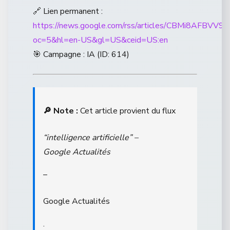
🔗 Lien permanent :
https://news.google.com/rss/articles/CBM
oc=5&hl=en-US&gl=US&ceid=US:en
🎯 Campagne : IA (ID: 614)
🔎 Note :
Cet article provient du flux
“intelligence artificielle” –
Google Actualités
–
Google Actualités
.