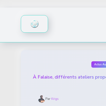
Skip
to
content
Actus A
À Falaise, différents ateliers prop
Par
Krigs