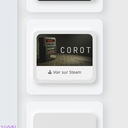
Voir sur Steam
Z6d2VMZEZ1LVVEUkFDS2t0S0dHdkpJS2JlRmJaUldWVFpJ