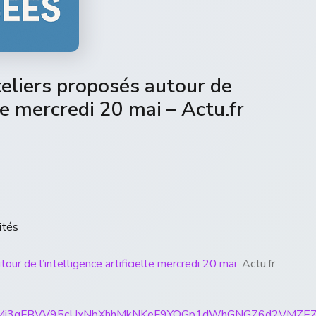
ateliers proposés autour de
lle mercredi 20 mai – Actu.fr
ités
tour de l’intelligence artificielle mercredi 20 mai
Actu.fr
rticles/CBMi3gFBVV95cUxNbXhhMkNKeF9YOGp1dWhGNG