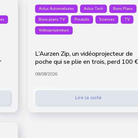
Actus Automatisées
Actus Tech
Bons Plans
ces
Bons plans TV
Produits
Sciences
TV
Vidéoprojecteurs
L’Aurzen Zip, un vidéoprojecteur de
,
poche qui se plie en trois, perd 100 €
08/08/2026
Lire la suite