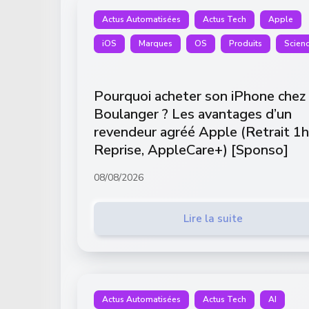
Actus Automatisées
Actus Tech
Apple
iOS
Marques
OS
Produits
Scien
Pourquoi acheter son iPhone chez
Boulanger ? Les avantages d’un
revendeur agréé Apple (Retrait 1h
Reprise, AppleCare+) [Sponso]
08/08/2026
Lire la suite
Actus Automatisées
Actus Tech
AI