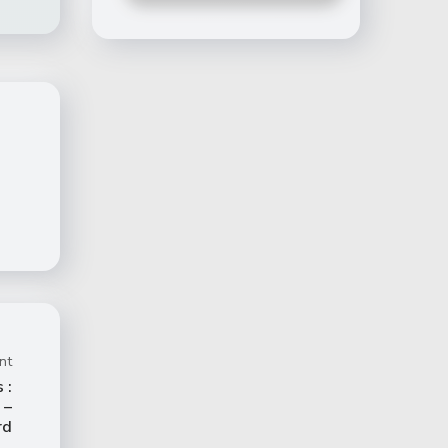
nt
 :
 –
rd