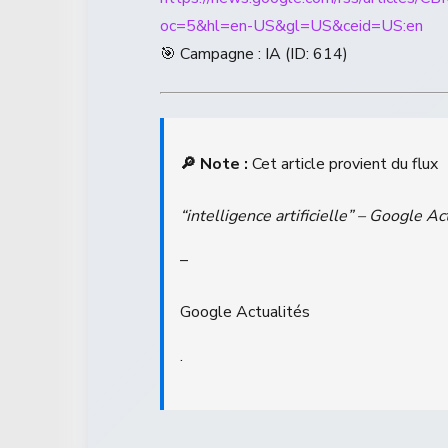
oc=5&hl=en-US&gl=US&ceid=US:en
🎯 Campagne : IA (ID: 614)
🔎 Note :
Cet article provient du flux
“intelligence artificielle” – Google Ac
–
Google Actualités
.