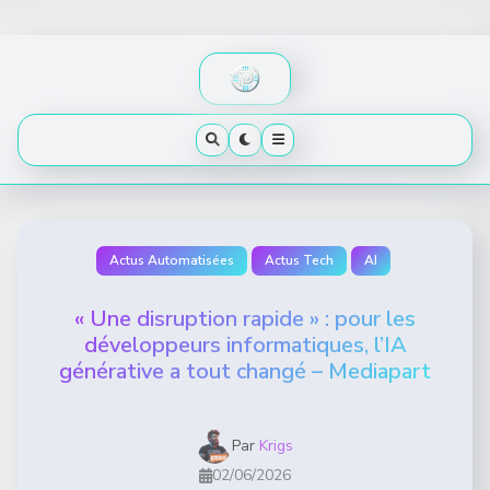
Skip
to
content
Actus Automatisées
Actus Tech
AI
« Une disruption rapide » : pour les
développeurs informatiques, l’IA
générative a tout changé – Mediapart
Par
Krigs
02/06/2026