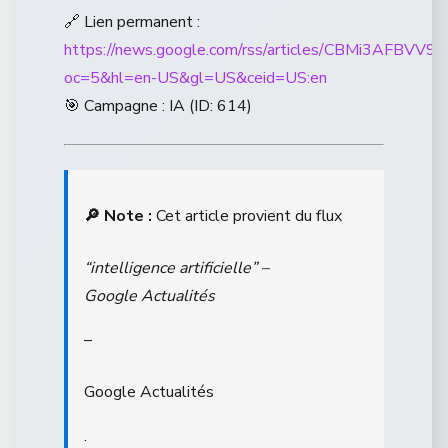
🔗 Lien permanent :
https://news.google.com/rss/articles/CB
oc=5&hl=en-US&gl=US&ceid=US:en
🎯 Campagne : IA (ID: 614)
🔎 Note :
Cet article provient du flux
“intelligence artificielle” –
Google Actualités
–
Google Actualités
.