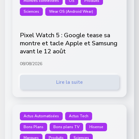
Montres connectées
OS
Produits
Sciences
Wear OS (Android Wear)
Pixel Watch 5 : Google tease sa
montre et tacle Apple et Samsung
avant le 12 août
08/08/2026
Lire la suite
Actus Automatisées
Actus Tech
Bons Plans
Bons plans TV
Hisense
Marques
Produits
Sciences