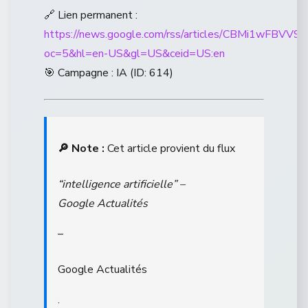
🔗 Lien permanent :
https://news.google.com/rss/articles/CBM
oc=5&hl=en-US&gl=US&ceid=US:en
🎯 Campagne : IA (ID: 614)
🔎 Note :
Cet article provient du flux
“intelligence artificielle” –
Google Actualités
–
Google Actualités
.