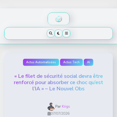
Skip
to
content
Actus Automatisées
Actus Tech
AI
« Le filet de sécurité social devra être
renforcé pour absorber ce choc qu’est
l’IA » – Le Nouvel Obs
Par
Krigs
07/07/2026