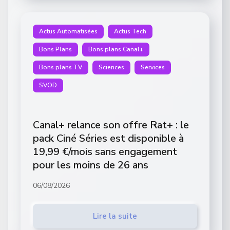
Actus Automatisées
Actus Tech
Bons Plans
Bons plans Canal+
Bons plans TV
Sciences
Services
SVOD
Canal+ relance son offre Rat+ : le
pack Ciné Séries est disponible à
19,99 €/mois sans engagement
pour les moins de 26 ans
06/08/2026
Lire la suite