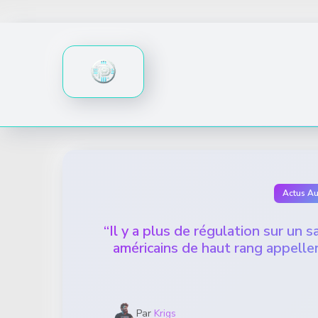
Skip
to
content
Actus A
“Il y a plus de régulation sur un
américains de haut rang appelle
Par
Krigs