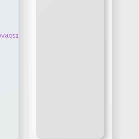
qeTJCTk9UVklQS2tva1dNOS1LT3VUMkFxaWlvMlE0ejZwM