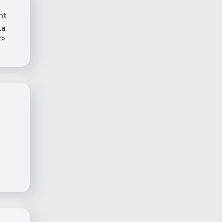
nt
la
v>