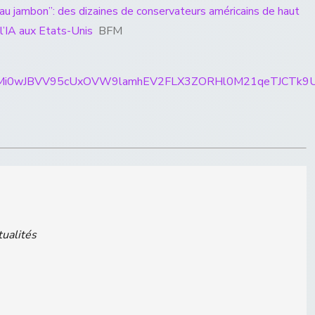
h au jambon”: des dizaines de conservateurs américains de haut
l’IA aux Etats-Unis
BFM
rticles/CBMi0wJBVV95cUxOVW9lamhEV2FLX3ZORHl0M21
tualités