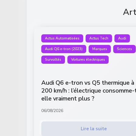
Art
Actus Automatisées
Actus Tech
Audi
Audi Q6 e-tron (2023)
Marques
Sciences
Survoltés
Voitures électriques
Audi Q6 e-tron vs Q5 thermique à
200 km/h : l’électrique consomme-
elle vraiment plus ?
06/08/2026
Lire la suite