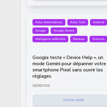
Actus Automatisées
Actus Tech
Android
Google
Google Gemini
Intelligence artificielle
Marques
Sciences
Google teste « Device Help », un
mode Gemini pour dépanner votre
smartphone Pixel sans ouvrir les
réglages
06/08/2026
Lire la suite