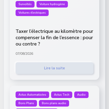
Survoltés
Voiture hydrogène
Voitures électriques
Taxer l’électrique au kilomètre pour
compenser la fin de l’essence : pour
ou contre ?
07/08/2026
Lire la suite
Actus Automatisées
Actus Tech
Audio
Bons Plans
Bons plans audio