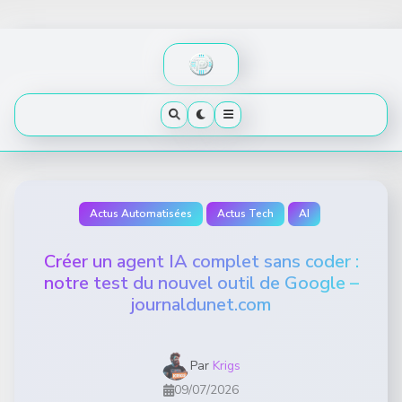
Skip
to
content
Actus Automatisées
Actus Tech
AI
Créer un agent IA complet sans coder :
notre test du nouvel outil de Google –
journaldunet.com
Par
Krigs
09/07/2026