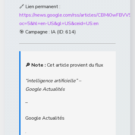
🔗 Lien permanent :
https://news.google.com/rss/articles/CB
oc=5&hl=en-US&gl=US&ceid=US:en
🎯 Campagne : IA (ID: 614)
🔎 Note :
Cet article provient du flux
“intelligence artificielle” –
Google Actualités
–
Google Actualités
.