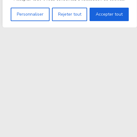
Personnaliser
Rejeter tout
Accepter tout
Proxitek
La tech nouvelle génération Par des passionnés. Pour
des passionnés.
contact@proxitek.fr
Suivez Nous