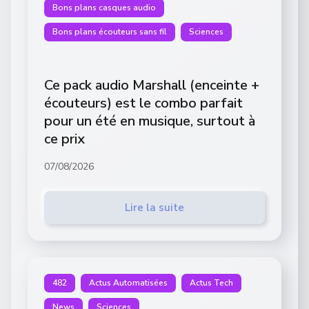
Bons plans casques audio
Bons plans écouteurs sans fil
Sciences
Ce pack audio Marshall (enceinte +
écouteurs) est le combo parfait
pour un été en musique, surtout à
ce prix
07/08/2026
Lire la suite
482
Actus Automatisées
Actus Tech
News
Sciences