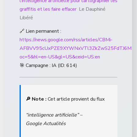
l’intelligence artificielle pour cartographier les
graffitis et les faire effacer
Le Dauphiné
Libéré
🔗 Lien permanent :
https://news.google.com/rss/articles/CBMi-
AFBVV95cUxPZE9XYWNxVTl3ZkZwS25FdTJ6M1N
oc=5&hl=en-US&gl=US&ceid=US:en
🎯 Campagne : IA (ID: 614)
🔎 Note :
Cet article provient du flux
“intelligence artificielle” –
Google Actualités