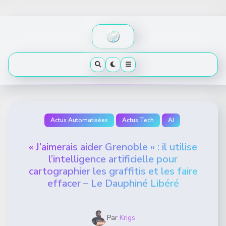
Skip
to
content
Actus Automatisées
Actus Tech
AI
« J’aimerais aider Grenoble » : il utilise
l’intelligence artificielle pour
cartographier les graffitis et les faire
effacer – Le Dauphiné Libéré
Par
Krigs