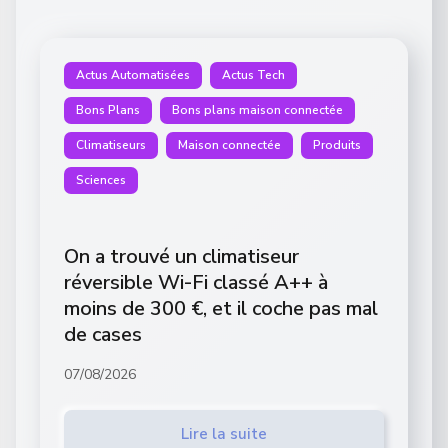
Actus Automatisées
Actus Tech
Bons Plans
Bons plans maison connectée
Climatiseurs
Maison connectée
Produits
Sciences
On a trouvé un climatiseur
réversible Wi-Fi classé A++ à
moins de 300 €, et il coche pas mal
de cases
07/08/2026
Lire la suite