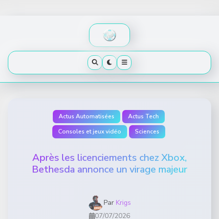
Skip
to
content
Actus Automatisées
Actus Tech
Consoles et jeux vidéo
Sciences
Après les licenciements chez Xbox,
Bethesda annonce un virage majeur
Par
Krigs
07/07/2026