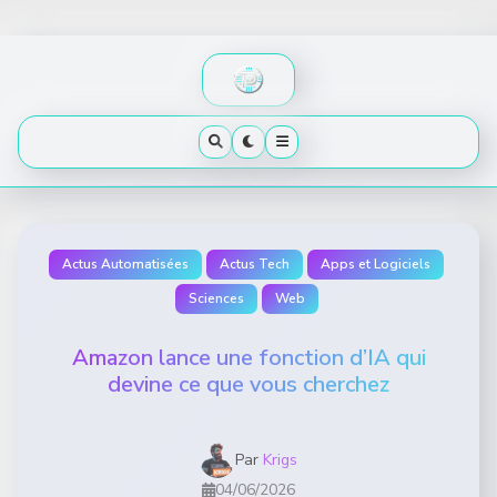
Skip
to
content
Actus Automatisées
Actus Tech
Apps et Logiciels
Sciences
Web
Amazon lance une fonction d’IA qui
devine ce que vous cherchez
Par
Krigs
04/06/2026