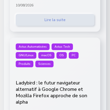
10/08/2026
Lire la suite
Actus Automatisées
Actus Tech
GNU/Linux
macOS
OS
PC
Produits
Sciences
Ladybird : le futur navigateur
alternatif à Google Chrome et
Mozilla Firefox approche de son
alpha