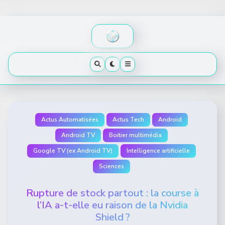
Skip
to
content
Actus Automatisées
Actus Tech
Android
Android TV
Boitier multimédia
Google TV (ex Android TV)
Intelligence artificielle
Sciences
Rupture de stock partout : la course à
l’IA a-t-elle eu raison de la Nvidia
Shield ?