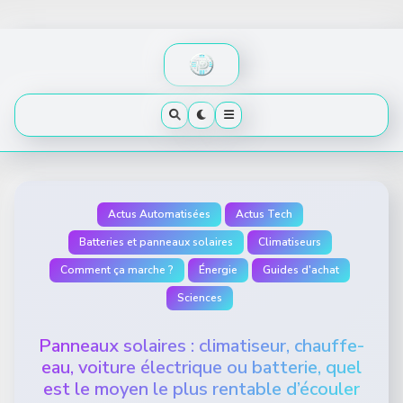
Skip
to
content
Actus Automatisées
Actus Tech
Batteries et panneaux solaires
Climatiseurs
Comment ça marche ?
Énergie
Guides d'achat
Sciences
Panneaux solaires : climatiseur, chauffe-
eau, voiture électrique ou batterie, quel
est le moyen le plus rentable d’écouler