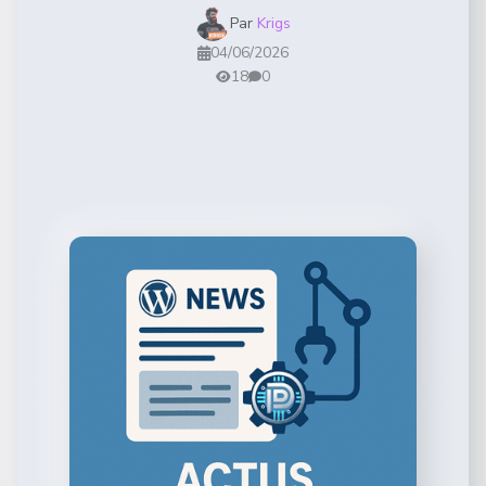
Par
Krigs
04/06/2026
18
0