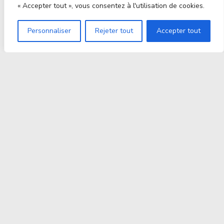
« Accepter tout », vous consentez à l'utilisation de cookies.
Personnaliser
Rejeter tout
Accepter tout
Proxitek
La tech nouvelle génération Par des passionnés. Pour
des passionnés.
contact@proxitek.fr
Suivez Nous