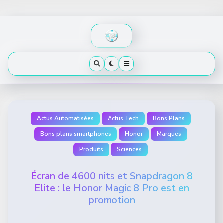
Skip
to
content
Actus Automatisées
Actus Tech
Bons Plans
Bons plans smartphones
Honor
Marques
Produits
Sciences
Écran de 4600 nits et Snapdragon 8
Elite : le Honor Magic 8 Pro est en
promotion