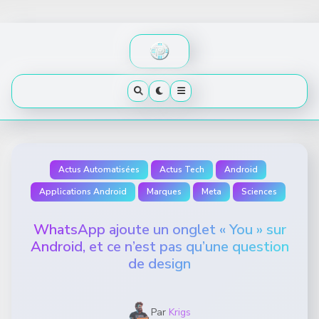
Skip
to
content
Actus Automatisées
Actus Tech
Android
Applications Android
Marques
Meta
Sciences
WhatsApp ajoute un onglet « You » sur
Android, et ce n’est pas qu’une question
de design
Par
Krigs