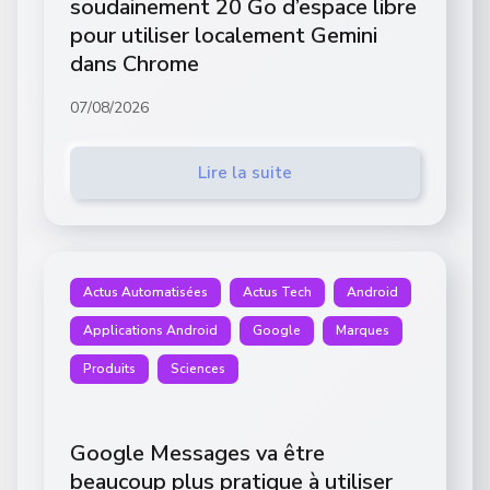
soudainement 20 Go d’espace libre
pour utiliser localement Gemini
dans Chrome
07/08/2026
Lire la suite
Actus Automatisées
Actus Tech
Android
Applications Android
Google
Marques
Produits
Sciences
Google Messages va être
beaucoup plus pratique à utiliser