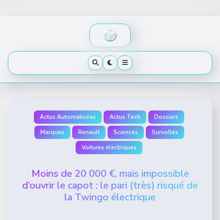
Skip
to
content
Actus Automatisées
Actus Tech
Dossiers
Marques
Renault
Sciences
Survoltés
Voitures électriques
Moins de 20 000 €, mais impossible
d’ouvrir le capot : le pari (très) risqué de
la Twingo électrique