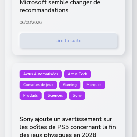
Microsoft semble changer de
recommandations
06/08/2026
Lire la suite
Actus Automatisées
Actus Tech
Consoles de jeux
Gaming
Marques
Produits
Sciences
Sony
Sony ajoute un avertissement sur
les boîtes de PS5 concernant la fin
des jeux physiques en 2028