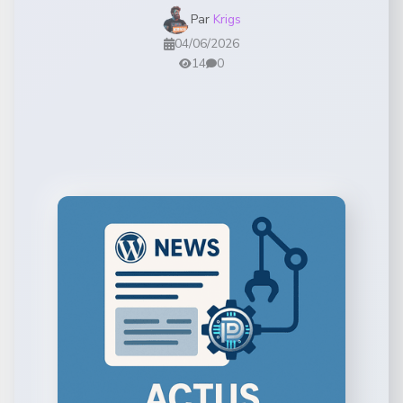
Par
Krigs
04/06/2026
14
0