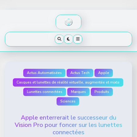
Skip
to
content
Actus Automatisées
Actus Tech
Apple
Casques et lunettes de réalité virtuelle, augmentée et mixte
Lunettes connectées
Marques
Produits
Sciences
Apple enterrerait le successeur du
Vision Pro pour foncer sur les lunettes
connectées