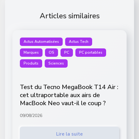
Articles similaires
Actus Automatisées
Actus Tech
Marques
OS
PC
PC portables
Produits
Sciences
Test du Tecno MegaBook T14 Air :
cet ultraportable aux airs de
MacBook Neo vaut-il le coup ?
09/08/2026
Lire la suite