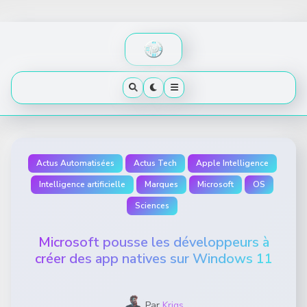
Skip
to
content
Actus Automatisées
Actus Tech
Apple Intelligence
Intelligence artificielle
Marques
Microsoft
OS
Sciences
Microsoft pousse les développeurs à
créer des app natives sur Windows 11
Par
Krigs