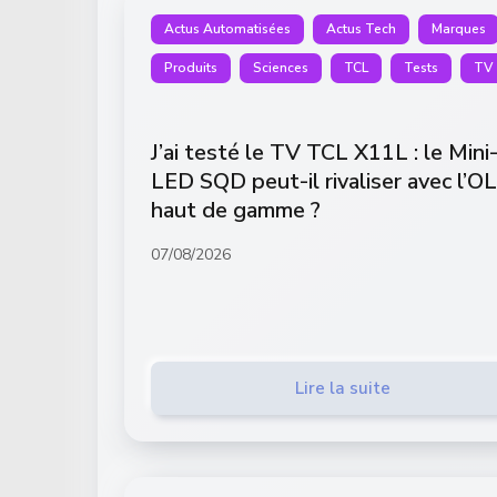
Actus Automatisées
Actus Tech
Marques
Produits
Sciences
TCL
Tests
TV
J’ai testé le TV TCL X11L : le Mini
LED SQD peut-il rivaliser avec l’O
haut de gamme ?
07/08/2026
Lire la suite