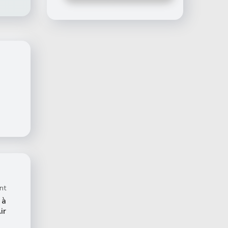
nt
 à
ir