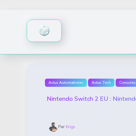
Skip
to
content
Actus Automatisées
Actus Tech
Consoles
Nintendo Switch 2 EU : Nintendo
Par
Krigs