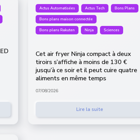
Actus Automatisées
Actus Tech
Bons Plans
Bons plans maison connectée
Bons plans Rakuten
Ninja
Sciences
-
LED
Cet air fryer Ninja compact à deux
tiroirs s’affiche à moins de 130 €
jusqu’à ce soir et il peut cuire quatre
aliments en même temps
07/08/2026
Lire la suite