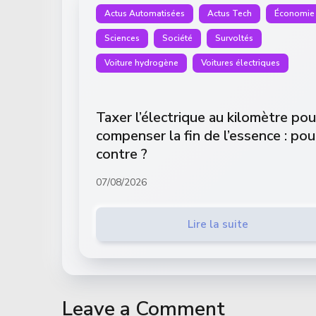
Actus Automatisées
Actus Tech
Économie
Sciences
Société
Survoltés
Voiture hydrogène
Voitures électriques
Taxer l’électrique au kilomètre pou
compenser la fin de l’essence : pou
contre ?
07/08/2026
Lire la suite
Leave a Comment