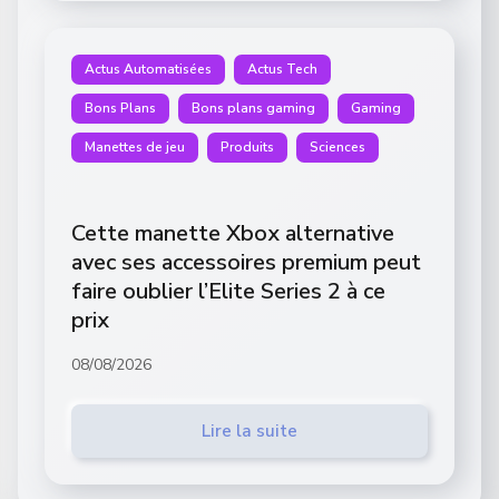
Actus Automatisées
Actus Tech
Bons Plans
Bons plans gaming
Gaming
Manettes de jeu
Produits
Sciences
Cette manette Xbox alternative
avec ses accessoires premium peut
faire oublier l’Elite Series 2 à ce
prix
08/08/2026
Lire la suite