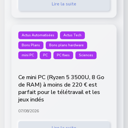
Lire la suite
Actus Automatisées
Actus Tech
Bons Plans
Bons plans hardware
mini PC
PC
PC fixes
Sciences
Ce mini PC (Ryzen 5 3500U, 8 Go
de RAM) à moins de 220 € est
parfait pour le télétravail et les
jeux indés
07/08/2026