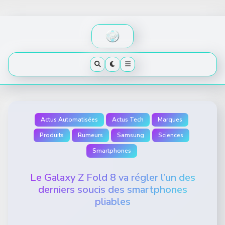
Skip
to
content
Actus Automatisées
Actus Tech
Marques
Produits
Rumeurs
Samsung
Sciences
Smartphones
Le Galaxy Z Fold 8 va régler l’un des
derniers soucis des smartphones
pliables