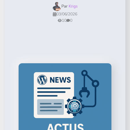
Par
Krigs
03/06/2026
10
0