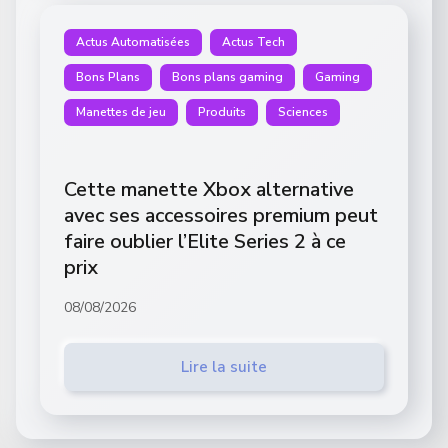
Actus Automatisées
Actus Tech
Bons Plans
Bons plans gaming
Gaming
Manettes de jeu
Produits
Sciences
Cette manette Xbox alternative
avec ses accessoires premium peut
faire oublier l’Elite Series 2 à ce
prix
08/08/2026
Lire la suite