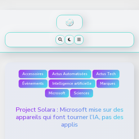
Skip
to
content
Accessoires
Actus Automatisées
Actus Tech
Évènements
Intelligence artificielle
Marques
Microsoft
Sciences
Project Solara : Microsoft mise sur des
appareils qui font tourner l’IA, pas des
applis