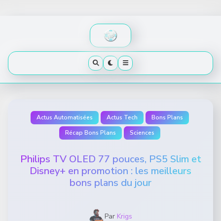
Skip
to
content
Actus Automatisées
Actus Tech
Bons Plans
Récap Bons Plans
Sciences
Philips TV OLED 77 pouces, PS5 Slim et
Disney+ en promotion : les meilleurs
bons plans du jour
Par
Krigs