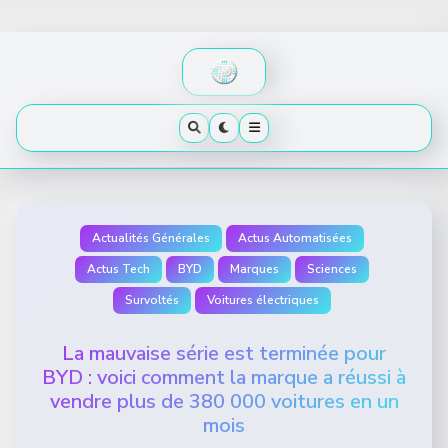
Skip
to
content
Actualités Générales
Actus Automatisées
Actus Tech
BYD
Marques
Sciences
Survoltés
Voitures électriques
La mauvaise série est terminée pour
BYD : voici comment la marque a réussi à
vendre plus de 380 000 voitures en un
mois