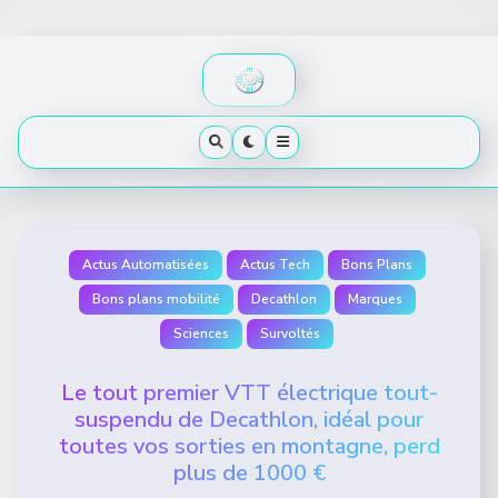
Skip
to
content
Actus Automatisées
Actus Tech
Bons Plans
Bons plans mobilité
Decathlon
Marques
Sciences
Survoltés
Le tout premier VTT électrique tout-
suspendu de Decathlon, idéal pour
toutes vos sorties en montagne, perd
plus de 1000 €