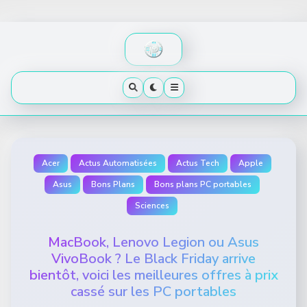
Skip
to
content
Acer
Actus Automatisées
Actus Tech
Apple
Asus
Bons Plans
Bons plans PC portables
Sciences
MacBook, Lenovo Legion ou Asus
VivoBook ? Le Black Friday arrive
bientôt, voici les meilleures offres à prix
cassé sur les PC portables