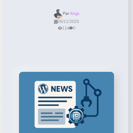
Par
Krigs
05/11/2025
114
0