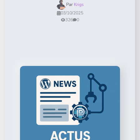
Par
Krigs
03/10/2025
326
0