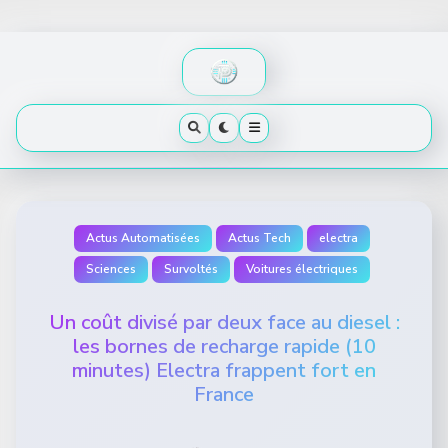
Skip
to
content
Actus Automatisées
Actus Tech
electra
Sciences
Survoltés
Voitures électriques
Un coût divisé par deux face au diesel :
les bornes de recharge rapide (10
minutes) Electra frappent fort en
France